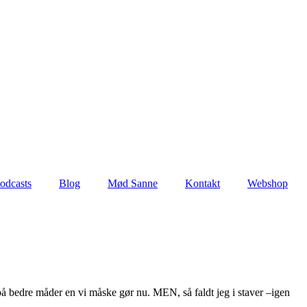
odcasts
Blog
Mød Sanne
Kontakt
Webshop
på bedre måder en vi måske gør nu. MEN, så faldt jeg i staver –igen