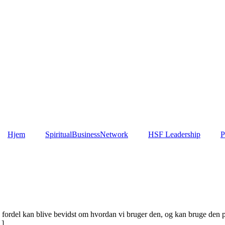
Hjem
SpiritualBusinessNetwork
HSF Leadership
P
d fordel kan blive bevidst om hvordan vi bruger den, og kan bruge den 
…]