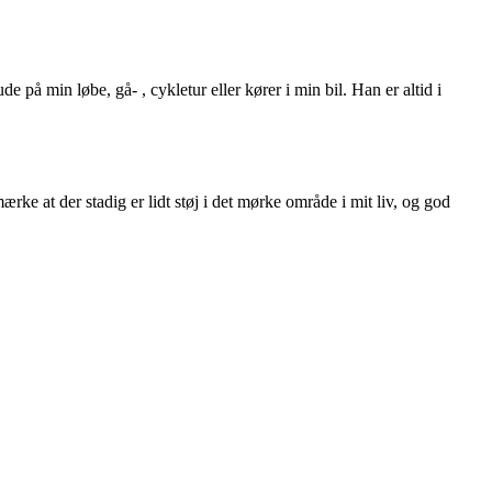
å min løbe, gå- , cykletur eller kører i min bil. Han er altid i
ærke at der stadig er lidt støj i det mørke område i mit liv, og god