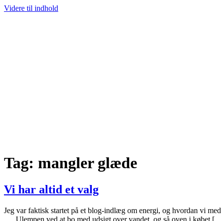
Videre til indhold
Tag:
mangler glæde
Vi har altid et valg
Jeg var faktisk startet på et blog-indlæg om energi, og hvordan vi me
…. Ulempen ved at bo med udsigt over vandet, og så oven i købet [