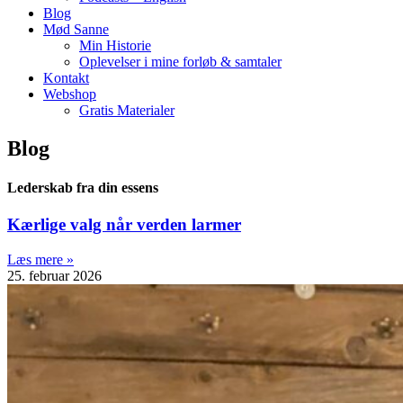
Blog
Mød Sanne
Min Historie
Oplevelser i mine forløb & samtaler
Kontakt
Webshop
Gratis Materialer
Blog
Lederskab fra din essens
Kærlige valg når verden larmer
Læs mere »
25. februar 2026