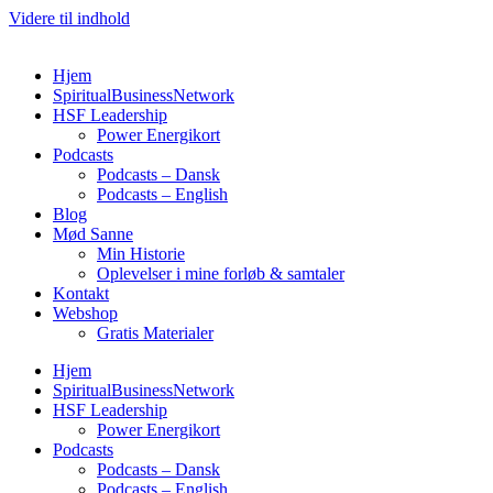
Videre til indhold
Hjem
SpiritualBusinessNetwork
HSF Leadership
Power Energikort
Podcasts
Podcasts – Dansk
Podcasts – English
Blog
Mød Sanne
Min Historie
Oplevelser i mine forløb & samtaler
Kontakt
Webshop
Gratis Materialer
Hjem
SpiritualBusinessNetwork
HSF Leadership
Power Energikort
Podcasts
Podcasts – Dansk
Podcasts – English