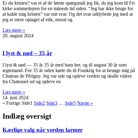
Er du kristen? var et af de første spørgsmål jeg fik, da jeg kom til Fri
kirke sommerlejren for en måneds tid siden. “Jeg har ikke bruge for
at kalde mig kristen” var mit svar. Og det svar uddybede jeg med at
jeg er mere optaget af etik, moral og
Læs mere »
20. august 2024
I lyst & nød – 35 år
I lyst & nød — 35 år 35 år med ham her, og til august 30 år som
ægtemand. For 35 år siden kørte du til Frankrig for at besøge mig på
Chateau de Périgny. Jeg var ude og opleve verden og skulle videre
fra Chateauet ud og opleve en
Læs mere »
14. juni 2024
« Forrige
Side
1
Side
2
Side
3
…
Side
5
Næste »
Indlæg oversigt
Kærlige valg når verden larmer