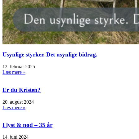
Usynlige styrker. Det usynlige bidrag.
12. februar 2025
Læs mere »
Er du Kristen?
20. august 2024
Læs mere »
I lyst & nød – 35 år
14. juni 2024