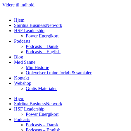
Videre til indhold
Hjem
SpiritualBusinessNetwork
HSF Leadership
Power Energikort
Podcasts
Podcasts – Dansk
Podcasts – English
Blog
Mød Sanne
Min Historie
Oplevelser i mine forløb & samtaler
Kontakt
Webshop
Gratis Materialer
Hjem
SpiritualBusinessNetwork
HSF Leadership
Power Energikort
Podcasts
Podcasts – Dansk
Podcasts – English