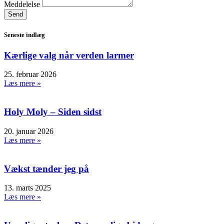
Meddelelse
Send
Seneste indlæg
Kærlige valg når verden larmer
25. februar 2026
Læs mere »
Holy Moly – Siden sidst
20. januar 2026
Læs mere »
Vækst tænder jeg på
13. marts 2025
Læs mere »