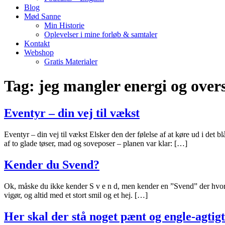
Blog
Mød Sanne
Min Historie
Oplevelser i mine forløb & samtaler
Kontakt
Webshop
Gratis Materialer
Tag:
jeg mangler energi og ove
Eventyr – din vej til vækst
Eventyr – din vej til vækst Elsker den der følelse af at køre ud i det 
af to glade tøser, mad og soveposer – planen var klar: […]
Kender du Svend?
Ok, måske du ikke kender S v e n d, men kender en ”Svend” der hvor du
vigør, og altid med et stort smil og et hej. […]
Her skal der stå noget pænt og engle-agtig