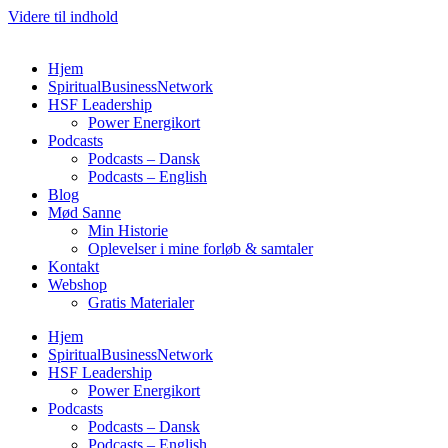
Videre til indhold
Hjem
SpiritualBusinessNetwork
HSF Leadership
Power Energikort
Podcasts
Podcasts – Dansk
Podcasts – English
Blog
Mød Sanne
Min Historie
Oplevelser i mine forløb & samtaler
Kontakt
Webshop
Gratis Materialer
Hjem
SpiritualBusinessNetwork
HSF Leadership
Power Energikort
Podcasts
Podcasts – Dansk
Podcasts – English