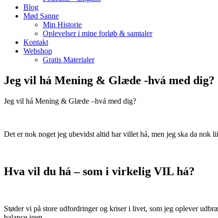
Blog
Mød Sanne
Min Historie
Oplevelser i mine forløb & samtaler
Kontakt
Webshop
Gratis Materialer
Jeg vil há Mening & Glæde -hvá med dig?
Jeg vil há Mening & Glæde –hvá med dig?
Det er nok noget jeg ubevidst altid har villet há, men jeg ska da nok
Hva vil du há – som i virkelig VIL há?
Støder vi på store udfordringer og kriser i livet, som jeg oplever u
balance igen.