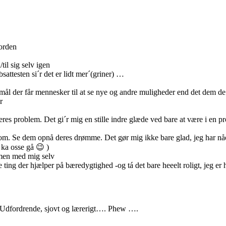
orden
til sig selv igen
sattesten si´r det er lidt mer´(griner) …
l der får mennesker til at se nye og andre muligheder end det dem de p
r
 problem. Det gi´r mig en stille indre glæde ved bare at være i en probl
om. Se dem opnå deres drømme. Det gør mig ikke bare glad, jeg har nåe
 ka osse gå 😉 )
ammen med mig selv
g der hjælper på bæredygtighed -og tá det bare heeelt roligt, jeg er 
n. Udfordrende, sjovt og lærerigt…. Phew ….