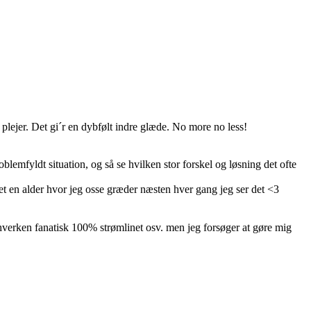
lejer. Det gi´r en dybfølt indre glæde. No more no less!
emfyldt situation, og så se hvilken stor forskel og løsning det ofte
t en alder hvor jeg osse græder næsten hver gang jeg ser det <3
hverken fanatisk 100% strømlinet osv. men jeg forsøger at gøre mig