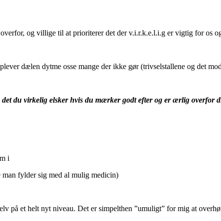
rfor, og villige til at prioriterer det der v.i.r.k.e.l.i.g er vigtig for os 
plever dælen dytme osse mange der ikke gør (trivselstallene og det modsa
det du virkelig elsker hvis du mærker godt efter og er ærlig overfor d
m i
an fylder sig med al mulig medicin)
selv på et helt nyt niveau. Det er simpelthen ”umuligt” for mig at over