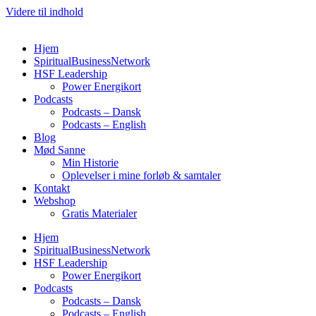
Videre til indhold
Hjem
SpiritualBusinessNetwork
HSF Leadership
Power Energikort
Podcasts
Podcasts – Dansk
Podcasts – English
Blog
Mød Sanne
Min Historie
Oplevelser i mine forløb & samtaler
Kontakt
Webshop
Gratis Materialer
Hjem
SpiritualBusinessNetwork
HSF Leadership
Power Energikort
Podcasts
Podcasts – Dansk
Podcasts – English