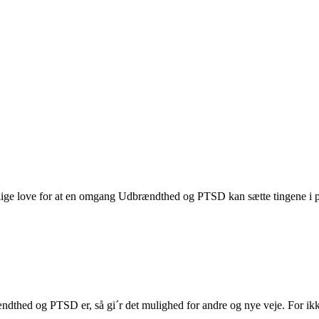
 liiige love for at en omgang Udbrændthed og PTSD kan sætte tingene i p
dbrændthed og PTSD er, så gi´r det mulighed for andre og nye veje. Fo