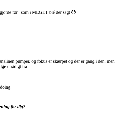
g gjorde før –som i MEGET blé der sagt 🙂
renalinen pumper, og fokus er skærpet og der er gang i den, men
ælge unødigt fra
 doing
ening for dig?