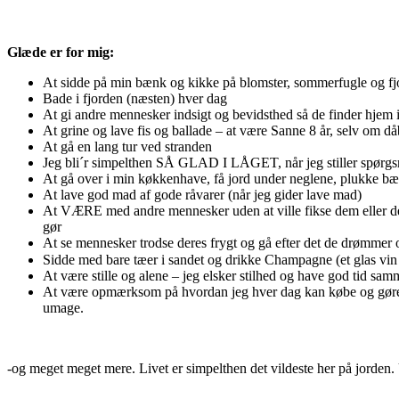
Glæde er for mig:
At sidde på min bænk og kikke på blomster, sommerfugle og fj
Bade i fjorden (næsten) hver dag
At gi andre mennesker indsigt og bevidsthed så de finder hjem i/
At grine og lave fis og ballade – at være Sanne 8 år, selv om dåb
At gå en lang tur ved stranden
Jeg bli´r simpelthen SÅ GLAD I LÅGET, når jeg stiller spørgsmå
At gå over i min køkkenhave, få jord under neglene, plukke bæ
At lave god mad af gode råvarer (når jeg gider lave mad)
At VÆRE med andre mennesker uden at ville fikse dem eller deres
gør
At se mennesker trodse deres frygt og gå efter det de drømmer 
Sidde med bare tæer i sandet og drikke Champagne (et glas vin
At være stille og alene – jeg elsker stilhed og have god tid s
At være opmærksom på hvordan jeg hver dag kan købe og gøre tin
umage.
-og meget meget mere. Livet er simpelthen det vildeste her på jorde