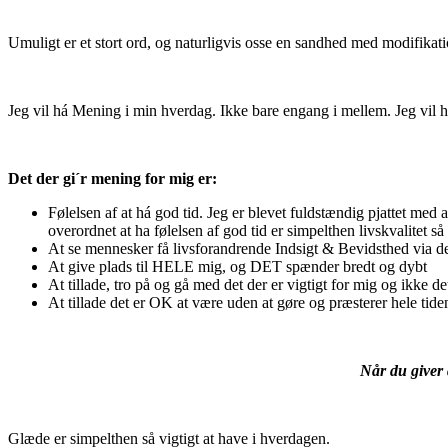
Umuligt er et stort ord, og naturligvis osse en sandhed med modifik
Jeg vil há Mening i min hverdag. Ikke bare engang i mellem. Jeg vil 
Det der gi´r mening for mig er:
Følelsen af at há god tid. Jeg er blevet fuldstændig pjattet me
overordnet at ha følelsen af god tid er simpelthen livskvalitet s
At se mennesker få livsforandrende Indsigt & Bevidsthed via 
At give plads til HELE mig, og DET spænder bredt og dybt
At tillade, tro på og gå med det der er vigtigt for mig og ikke 
At tillade det er OK at være uden at gøre og præsterer hele ti
Når du giver 
Glæde er simpelthen så vigtigt at have i hverdagen.