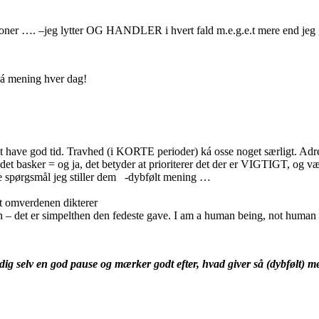
ationer …. –jeg lytter OG HANDLER i hvert fald m.e.g.e.t mere end je
há mening hver dag!
d at have god tid. Travhed (i KORTE perioder) ká osse noget særligt. Ad
å det basker = og ja, det betyder at prioriterer det der er VIGTIGT, og v
de spørgsmål jeg stiller dem -dybfølt mening …
det omverdenen dikterer
den – det er simpelthen den fedeste gave. I am a human being, not human
dig selv en god pause og mærker godt efter, hvad giver så (dybfølt) m