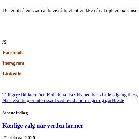
Det er altså en skam at have så travlt at vi ikke når at opleve og sans
/S
Facebook
Instagram
Linkedin
Tidligere
Tidligere
Den Kollektive Bevidsthed har vi alle adgang til og e
Næste
Én ting er interessant ved hvad andre siger og gør
Næste
Seneste indlæg
Kærlige valg når verden larmer
25. februar 2026