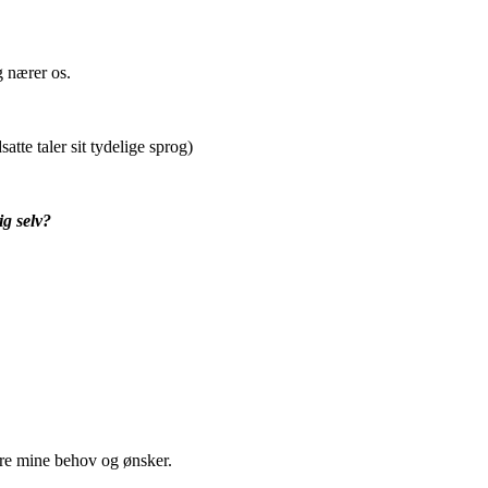
og nærer os.
tte taler sit tydelige sprog)
ig selv?
høre mine behov og ønsker.