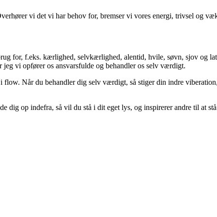
verhører vi det vi har behov for, bremser vi vores energi, trivsel og væ
rug for, f.eks. kærlighed, selvkærlighed, alentid, hvile, søvn, sjov og l
 jeg vi opfører os ansvarsfulde og behandler os selv værdigt.
ow. Når du behandler dig selv værdigt, så stiger din indre viberation, di
dig op indefra, så vil du stå i dit eget lys, og inspirerer andre til at stå 