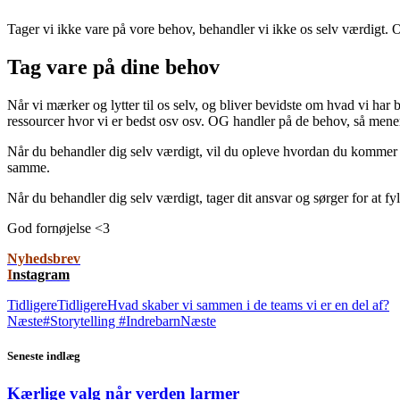
Tager vi ikke vare på vore behov, behandler vi ikke os selv værdigt. O
Tag vare på dine behov
Når vi mærker og lytter til os selv, og bliver bevidste om hvad vi har b
ressourcer hvor vi er bedst osv osv. OG handler på de behov, så mener
Når du behandler dig selv værdigt, vil du opleve hvordan du kommer i fl
samme.
Når du behandler dig selv værdigt, tager dit ansvar og sørger for at fylde 
God fornøjelse <3
Nyhedsbrev
I
nstagram
Tidligere
Tidligere
Hvad skaber vi sammen i de teams vi er en del af?
Næste
#Storytelling #Indrebarn
Næste
Seneste indlæg
Kærlige valg når verden larmer