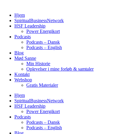
Videre
til
Hjem
indhold
SpiritualBusinessNetwork
HSF Leadership
Power Energikort
Podcasts
Podcasts – Dansk
Podcasts – English
Blog
Mød Sanne
Min Historie
Oplevelser i mine forløb & samtaler
Kontakt
Webshop
Gratis Materialer
Hjem
SpiritualBusinessNetwork
HSF Leadership
Power Energikort
Podcasts
Podcasts – Dansk
Podcasts – English
Blog