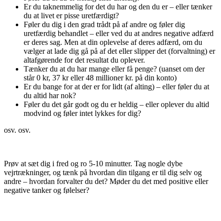
Er du taknemmelig for det du har og den du er – eller tænker
du at livet er pisse uretfærdigt?
Føler du dig i den grad trådt på af andre og føler dig
uretfærdig behandlet – eller ved du at andres negative adfærd
er deres sag. Men at din oplevelse af deres adfærd, om du
vælger at lade dig gå på af det eller slipper det (forvaltning) er
altafgørende for det resultat du oplever.
Tænker du at du har mange eller få penge? (uanset om der
står 0 kr, 37 kr eller 48 millioner kr. på din konto)
Er du bange for at der er for lidt (af alting) – eller føler du at
du altid har nok?
Føler du det går godt og du er heldig – eller oplever du altid
modvind og føler intet lykkes for dig?
osv. osv.
Prøv at sæt dig i fred og ro 5-10 minutter. Tag nogle dybe
vejrtrækninger, og tænk på hvordan din tilgang er til dig selv og
andre – hvordan forvalter du det? Møder du det med positive eller
negative tanker og følelser?