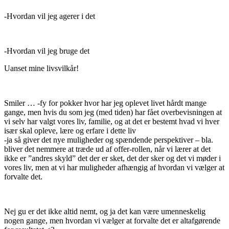
-Hvordan vil jeg agerer i det
-Hvordan vil jeg bruge det
Uanset mine livsvilkår!
Smiler … -fy for pokker hvor har jeg oplevet livet hårdt mange
gange, men hvis du som jeg (med tiden) har fået overbevisningen at
vi selv har valgt vores liv, familie, og at det er bestemt hvad vi hver
især skal opleve, lære og erfare i dette liv
-ja så giver det nye muligheder og spændende perspektiver – bla.
bliver det nemmere at træde ud af offer-rollen, når vi lærer at det
ikke er ”andres skyld” det der er sket, det der sker og det vi møder i
vores liv, men at vi har muligheder afhængig af hvordan vi vælger at
forvalte det.
Nej gu er det ikke altid nemt, og ja det kan være umenneskelig
nogen gange, men hvordan vi vælger at forvalte det er altafgørende