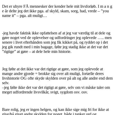
Det er uhyre FÅ mennesker der kender hele mit livsforløb. I m a n g
e år delte jeg det ikke pga. af skyld, skam, sorg, had, vrede – ”you
name it” – pga. alt muligt…
-jeg havde faktisk ikke opfattelsen af at jeg var værdig til at dele og
gøre noget ved de oplevelser og udfordringer jeg oplevede ….. men
senere i livet efterhånden som jeg fik kikket på, og ryddet op i det
jeg gik rundt med i min bagage, følte jeg stadig ikke at det var det
”rigtige” at gøre – at dele hele min historie.
Jeg følte at det ikke var det rigtige at gøre, som jeg oplevede at
mange andre gjorde = brokke sig over alt muligt, fortælle deres
livshistorie OG ofte skyde skylden over på alt og alle andre end dem
selv.
–jeg følte ikke det var det rigtigt at gøre, selv om vi måske taler om
meget udfordrende livsvilkår, svigt, sygdom osv. osv.
Bare rolig, jeg er ingen helgen, og kan ikke sige mig fri for ikke at
give/há givet andre skylden for noget, både i tanker ord og