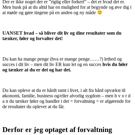
Der er ikke noget der er ”rigtig eller forkert” – det er hvad det er.
Men husk på at du altid har en mulighed for at begynde og øve dig i
at møde og gøre tingene på en anden og ny måde
UANSET hvad – så bliver dit liv og dine resultater som du
tænker, føler og forvalter det!
Du kan ha mange penge (hva er mange penge……?) lethed og
succes i dit liv – men dit liv ER kun let og en succes
hvis du føler
og tænker at du er det og har det.
Du kan opleve at du er hårdt ramt i livet, i alt fra hård opvækst til
økonomi, familie, business og/eller alvorlig sygdom – men h v o r d
a n du tænker føler og handler i det = forvaltning = er afgørende for
de resultater du oplever at du får.
Derfor er jeg optaget af forvaltning