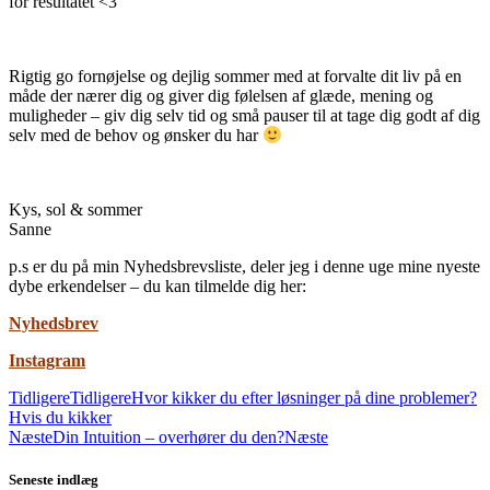
for resultatet <3
Rigtig go fornøjelse og dejlig sommer med at forvalte dit liv på en
måde der nærer dig og giver dig følelsen af glæde, mening og
muligheder – giv dig selv tid og små pauser til at tage dig godt af dig
selv med de behov og ønsker du har
Kys, sol & sommer
Sanne
p.s er du på min Nyhedsbrevsliste, deler jeg i denne uge mine nyeste
dybe erkendelser – du kan tilmelde dig her:
Nyhedsbrev
Instagram
Tidligere
Tidligere
Hvor kikker du efter løsninger på dine problemer?
Hvis du kikker
Næste
Din Intuition – overhører du den?
Næste
Seneste indlæg