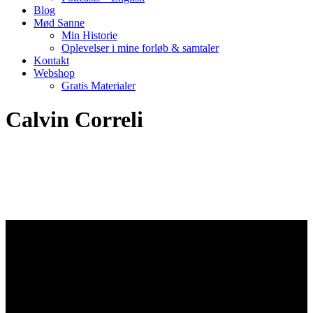
Blog
Mød Sanne
Min Historie
Oplevelser i mine forløb & samtaler
Kontakt
Webshop
Gratis Materialer
Calvin Correli