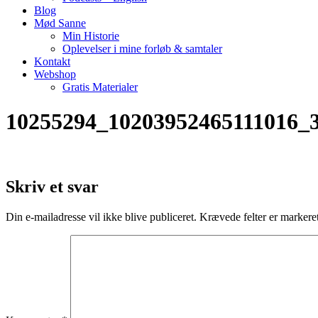
Blog
Mød Sanne
Min Historie
Oplevelser i mine forløb & samtaler
Kontakt
Webshop
Gratis Materialer
10255294_10203952465111016_
Skriv et svar
Din e-mailadresse vil ikke blive publiceret.
Krævede felter er marker