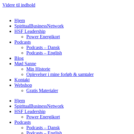
Videre til indhold
Hjem
SpiritualBusinessNetwork
HSF Leadership
Power Energikort
Podcasts
Podcasts – Dansk
Podcasts – English
Blog
Mød Sanne
Min Historie
Oplevelser i mine forløb & samtaler
Kontakt
Webshop
Gratis Materialer
Hjem
SpiritualBusinessNetwork
HSF Leadership
Power Energikort
Podcasts
Podcasts – Dansk
Podcasts – English