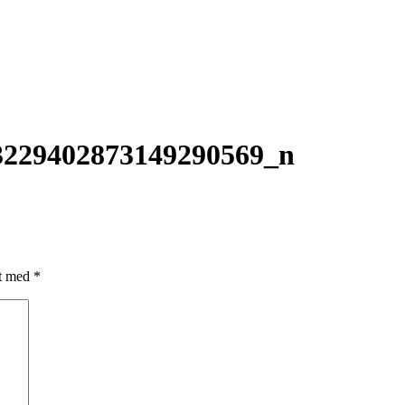
3229402873149290569_n
et med
*