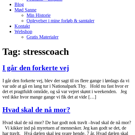
Blog
Mød Sanne
Min Historie
Oplevelser i mine forløb & samtaler
Kontakt
Webshop
Gratis Materialer
Tag:
stresscoach
I går den forkerte vej
I går den forkerte vej, blev der sagt til os flere gange i lørdags da vi
var ude at gå en lang tur i Nationalpark Thy. Hold nu fast hvor er
det et pragtfuldt område, og så var vejret skønt i weekenden. Jeg
ved ikke hvor mange gange vi fik det at vide […]
Hvad skal de nå mor?
Hvad skal de nå mor? De har godt nok travlt –hvad skal de nå mor?
Vi kikker ind på myretuen af mennesker. Jeg kan godt se det, de
har travlt. Hvá dælen skal jeg svare hende. 7 år. Hvad dælen skal