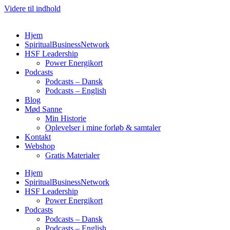
Videre til indhold
Hjem
SpiritualBusinessNetwork
HSF Leadership
Power Energikort
Podcasts
Podcasts – Dansk
Podcasts – English
Blog
Mød Sanne
Min Historie
Oplevelser i mine forløb & samtaler
Kontakt
Webshop
Gratis Materialer
Hjem
SpiritualBusinessNetwork
HSF Leadership
Power Energikort
Podcasts
Podcasts – Dansk
Podcasts – English