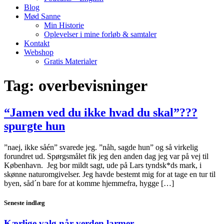
Blog
Mød Sanne
Min Historie
Oplevelser i mine forløb & samtaler
Kontakt
Webshop
Gratis Materialer
Tag:
overbevisninger
“Jamen ved du ikke hvad du skal”???
spurgte hun
”naej, ikke såén” svarede jeg. ”nåh, sagde hun” og så virkelig
forundret ud. Spørgsmålet fik jeg den anden dag jeg var på vej til
København. Jeg bor mildt sagt, ude på Lars tyndsk*ds mark, i
skønne naturomgivelser. Jeg havde bestemt mig for at tage en tur til
byen, såd´n bare for at komme hjemmefra, hygge […]
Seneste indlæg
Kærlige valg når verden larmer