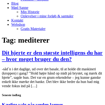
Blog
Mød Sanne
Min Historie
Oplevelser i mine forløb & samtaler
Kontakt
Webshop
Gratis Materialer
Tag:
mediterer
Dit hjerte er den største intelligens du har
– hvor meget bruger du den?
-såd´n i det daglige, ud over det basale, til at holde dit maskineri
(kroppen) i gang? ”Hold højre hånd op midt på brystet, og mærk dit
hjerte”, sagde hun. Det var en grum erkendelse – jeg kunne ganske
enkelt ikke mærke det banke. Det blev ikke bedre da hun bad mig
vende fokus ind på […]
Seneste indlæg
Kærlige valg når verden larmer