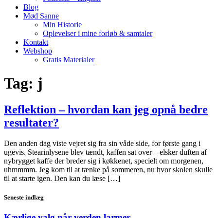
Blog
Mød Sanne
Min Historie
Oplevelser i mine forløb & samtaler
Kontakt
Webshop
Gratis Materialer
Tag:
j
Reflektion – hvordan kan jeg opnå bedre
resultater?
Den anden dag viste vejret sig fra sin våde side, for første gang i
ugevis. Stearinlysene blev tændt, kaffen sat over – elsker duften af
nybrygget kaffe der breder sig i køkkenet, specielt om morgenen,
uhmmmm. Jeg kom til at tænke på sommeren, nu hvor skolen skulle
til at starte igen. Den kan du læse […]
Seneste indlæg
Kærlige valg når verden larmer