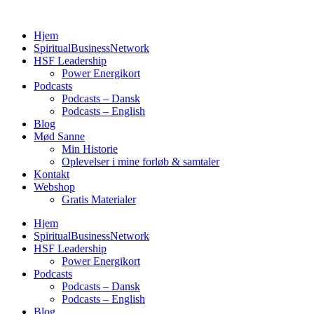
Videre
til
Hjem
indhold
SpiritualBusinessNetwork
HSF Leadership
Power Energikort
Podcasts
Podcasts – Dansk
Podcasts – English
Blog
Mød Sanne
Min Historie
Oplevelser i mine forløb & samtaler
Kontakt
Webshop
Gratis Materialer
Hjem
SpiritualBusinessNetwork
HSF Leadership
Power Energikort
Podcasts
Podcasts – Dansk
Podcasts – English
Blog