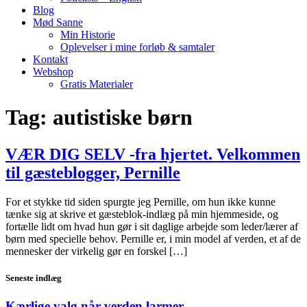
Blog
Mød Sanne
Min Historie
Oplevelser i mine forløb & samtaler
Kontakt
Webshop
Gratis Materialer
Tag:
autistiske børn
VÆR DIG SELV -fra hjertet. Velkommen
til gæsteblogger, Pernille
For et stykke tid siden spurgte jeg Pernille, om hun ikke kunne
tænke sig at skrive et gæsteblok-indlæg på min hjemmeside, og
fortælle lidt om hvad hun gør i sit daglige arbejde som leder/lærer af
børn med specielle behov. Pernille er, i min model af verden, et af de
mennesker der virkelig gør en forskel […]
Seneste indlæg
Kærlige valg når verden larmer