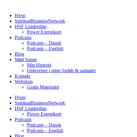
Videre
til
Hjem
indhold
SpiritualBusinessNetwork
HSF Leadership
Power Energikort
Podcasts
Podcasts – Dansk
Podcasts – English
Blog
Mød Sanne
Min Historie
Oplevelser i mine forløb & samtaler
Kontakt
Webshop
Gratis Materialer
Hjem
SpiritualBusinessNetwork
HSF Leadership
Power Energikort
Podcasts
Podcasts – Dansk
Podcasts – English
Blog