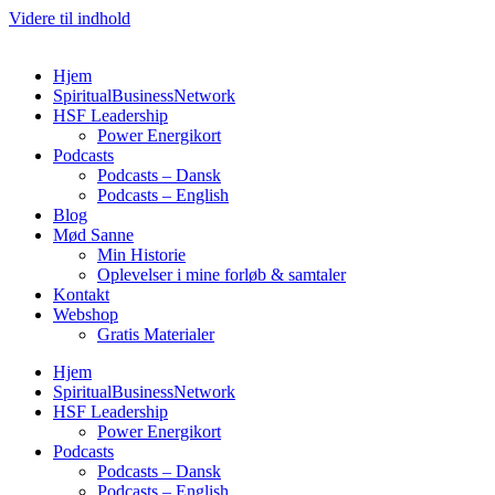
Videre til indhold
Hjem
SpiritualBusinessNetwork
HSF Leadership
Power Energikort
Podcasts
Podcasts – Dansk
Podcasts – English
Blog
Mød Sanne
Min Historie
Oplevelser i mine forløb & samtaler
Kontakt
Webshop
Gratis Materialer
Hjem
SpiritualBusinessNetwork
HSF Leadership
Power Energikort
Podcasts
Podcasts – Dansk
Podcasts – English