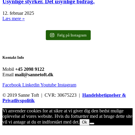
Usynlige styrker. Det usynlige bidrag.
12. februar 2025
Læs mere »
Følg på Instagram
Kontakt Info
Mobil
+45 2098 9122
Email
mail@sannetoft.dk
Facebook
Linkedin
Youtube
Instagram
© 2019 Sanne Toft | CVR: 30675223 |
Handelsbetignelser &
Privatlivspolitik
Vi anvender cookies for at sikre at vi giver dig den bedst mulige
oplevelse af vores website. Hvis du fortsætter med at bruge dette site
vil vi antage at du er indforstået med det.
Ok