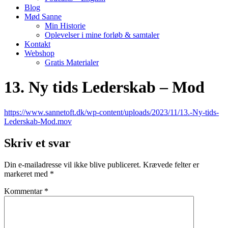
Blog
Mød Sanne
Min Historie
Oplevelser i mine forløb & samtaler
Kontakt
Webshop
Gratis Materialer
13. Ny tids Lederskab – Mod
https://www.sannetoft.dk/wp-content/uploads/2023/11/13.-Ny-tids-
Lederskab-Mod.mov
Skriv et svar
Din e-mailadresse vil ikke blive publiceret.
Krævede felter er
markeret med
*
Kommentar
*