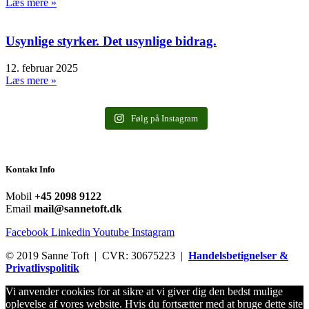
Læs mere »
Usynlige styrker. Det usynlige bidrag.
12. februar 2025
Læs mere »
Følg på Instagram
Kontakt Info
Mobil
+45 2098 9122
Email
mail@sannetoft.dk
Facebook
Linkedin
Youtube
Instagram
© 2019 Sanne Toft | CVR: 30675223 |
Handelsbetignelser &
Privatlivspolitik
Vi anvender cookies for at sikre at vi giver dig den bedst mulige
oplevelse af vores website. Hvis du fortsætter med at bruge dette site