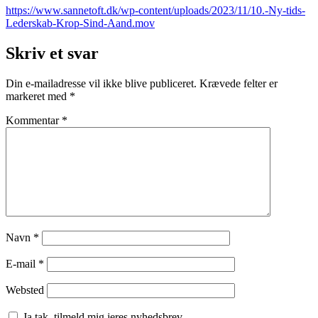
https://www.sannetoft.dk/wp-content/uploads/2023/11/10.-Ny-tids-
Lederskab-Krop-Sind-Aand.mov
Skriv et svar
Din e-mailadresse vil ikke blive publiceret.
Krævede felter er
markeret med
*
Kommentar
*
Navn
*
E-mail
*
Websted
Ja tak, tilmeld mig jeres nyhedsbrev.