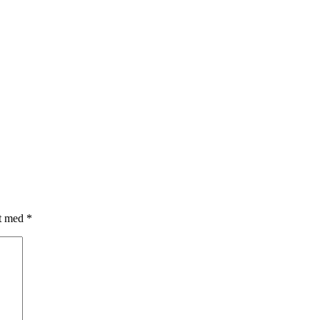
et med
*