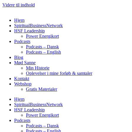
Videre til indhold
Hjem
SpiritualBusinessNetwork
HSF Leadership
Power Energikort
Podcasts
Podcasts – Dansk
Podcasts – English
Blog
Mød Sanne
Min Historie
Oplevelser i mine forløb & samtaler
Kontakt
Webshop
Gratis Materialer
Hjem
SpiritualBusinessNetwork
HSF Leadership
Power Energikort
Podcasts
Podcasts – Dansk
Podcasts – English