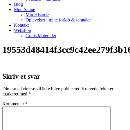
Blog
Mød Sanne
Min Historie
Oplevelser i mine forløb & samtaler
Kontakt
Webshop
Gratis Materialer
19553d48414f3cc9c42ee279f3b1
Skriv et svar
Din e-mailadresse vil ikke blive publiceret.
Krævede felter er
markeret med
*
Kommentar
*