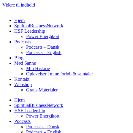
Videre til indhold
Hjem
SpiritualBusinessNetwork
HSF Leadership
Power Energikort
Podcasts
Podcasts – Dansk
Podcasts – English
Blog
Mød Sanne
Min Historie
Oplevelser i mine forløb & samtaler
Kontakt
Webshop
Gratis Materialer
Hjem
SpiritualBusinessNetwork
HSF Leadership
Power Energikort
Podcasts
Podcasts – Dansk
Podcasts – English