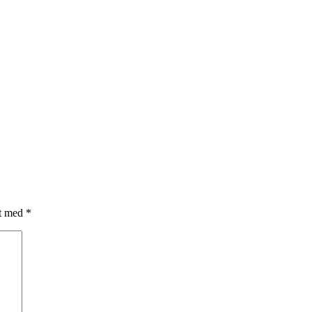
et med
*