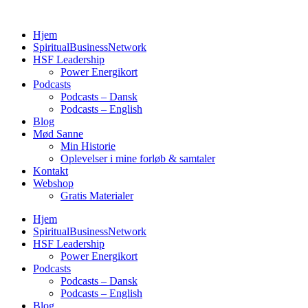
Videre
til
Hjem
indhold
SpiritualBusinessNetwork
HSF Leadership
Power Energikort
Podcasts
Podcasts – Dansk
Podcasts – English
Blog
Mød Sanne
Min Historie
Oplevelser i mine forløb & samtaler
Kontakt
Webshop
Gratis Materialer
Hjem
SpiritualBusinessNetwork
HSF Leadership
Power Energikort
Podcasts
Podcasts – Dansk
Podcasts – English
Blog