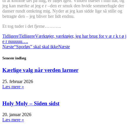
til at komme tæt på mig, er fløjet igen. Vinden blæser i min hår, og
jeg kan mærke at jeg e r –den er smuk den hvide sommerfugle der
danser rundt omkring mig. Nyder at jeg kan sidde lige så stille og
betragte den – jeg bliver her lidt endnu.
Et tog tuder i det fjerne………..
Tidligere
Tidligere
Værktøjer, værktøjer, jeg har brug for v æ r k t ø j
e r nuuuuu….
Næste
“Sporløs” skal skal ikke
Næste
Seneste indlæg
Kærlige valg når verden larmer
25. februar 2026
Læs mere »
Holy Moly – Siden sidst
20. januar 2026
Læs mere »