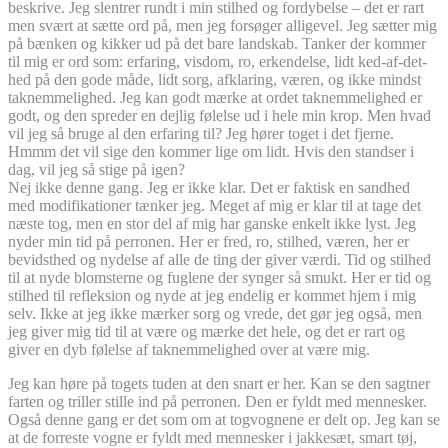
beskrive. Jeg slentrer rundt i min stilhed og fordybelse – det er rart
men svært at sætte ord på, men jeg forsøger alligevel. Jeg sætter mig
på bænken og kikker ud på det bare landskab. Tanker der kommer
til mig er ord som: erfaring, visdom, ro, erkendelse, lidt ked-af-det-
hed på den gode måde, lidt sorg, afklaring, væren, og ikke mindst
taknemmelighed. Jeg kan godt mærke at ordet taknemmelighed er
godt, og den spreder en dejlig følelse ud i hele min krop. Men hvad
vil jeg så bruge al den erfaring til? Jeg hører toget i det fjerne.
Hmmm det vil sige den kommer lige om lidt. Hvis den standser i
dag, vil jeg så stige på igen?
Nej ikke denne gang. Jeg er ikke klar. Det er faktisk en sandhed
med modifikationer tænker jeg. Meget af mig er klar til at tage det
næste tog, men en stor del af mig har ganske enkelt ikke lyst. Jeg
nyder min tid på perronen. Her er fred, ro, stilhed, væren, her er
bevidsthed og nydelse af alle de ting der giver værdi. Tid og stilhed
til at nyde blomsterne og fuglene der synger så smukt. Her er tid og
stilhed til refleksion og nyde at jeg endelig er kommet hjem i mig
selv. Ikke at jeg ikke mærker sorg og vrede, det gør jeg også, men
jeg giver mig tid til at være og mærke det hele, og det er rart og
giver en dyb følelse af taknemmelighed over at være mig.
Jeg kan høre på togets tuden at den snart er her. Kan se den sagtner
farten og triller stille ind på perronen. Den er fyldt med mennesker.
Også denne gang er det som om at togvognene er delt op. Jeg kan se
at de forreste vogne er fyldt med mennesker i jakkesæt, smart tøj,