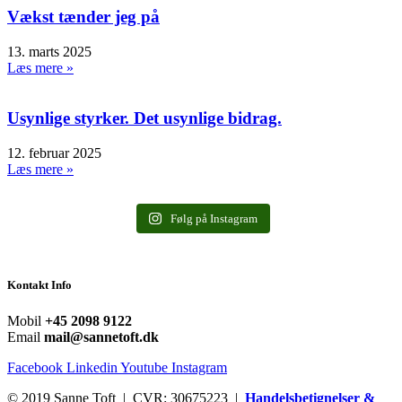
Vækst tænder jeg på
13. marts 2025
Læs mere »
Usynlige styrker. Det usynlige bidrag.
12. februar 2025
Læs mere »
Følg på Instagram
Kontakt Info
Mobil
+45 2098 9122
Email
mail@sannetoft.dk
Facebook
Linkedin
Youtube
Instagram
© 2019 Sanne Toft | CVR: 30675223 |
Handelsbetignelser &