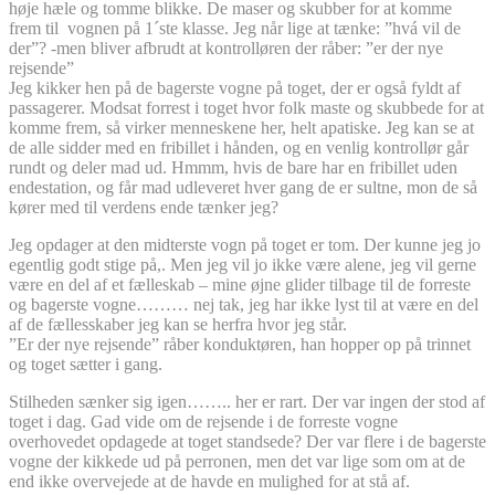
høje hæle og tomme blikke. De maser og skubber for at komme
frem til vognen på 1´ste klasse. Jeg når lige at tænke: ”hvá vil de
der”? -men bliver afbrudt at kontrolløren der råber: ”er der nye
rejsende”
Jeg kikker hen på de bagerste vogne på toget, der er også fyldt af
passagerer. Modsat forrest i toget hvor folk maste og skubbede for at
komme frem, så virker menneskene her, helt apatiske. Jeg kan se at
de alle sidder med en fribillet i hånden, og en venlig kontrollør går
rundt og deler mad ud. Hmmm, hvis de bare har en fribillet uden
endestation, og får mad udleveret hver gang de er sultne, mon de så
kører med til verdens ende tænker jeg?
Jeg opdager at den midterste vogn på toget er tom. Der kunne jeg jo
egentlig godt stige på,. Men jeg vil jo ikke være alene, jeg vil gerne
være en del af et fælleskab – mine øjne glider tilbage til de forreste
og bagerste vogne……… nej tak, jeg har ikke lyst til at være en del
af de fællesskaber jeg kan se herfra hvor jeg står.
”Er der nye rejsende” råber konduktøren, han hopper op på trinnet
og toget sætter i gang.
Stilheden sænker sig igen…….. her er rart. Der var ingen der stod af
toget i dag. Gad vide om de rejsende i de forreste vogne
overhovedet opdagede at toget standsede? Der var flere i de bagerste
vogne der kikkede ud på perronen, men det var lige som om at de
end ikke overvejede at de havde en mulighed for at stå af.