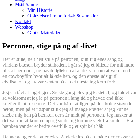
Mød Sanne
Min Historie
Oplevelser i mine forløb & samtaler
Kontakt
Webshop
Gratis Materialer
Perronen, stige på og af -livet
Der er stille, helt helt stille på perronen, kun fuglenes sang og
vindens blæsen bryder stilheden. I går så jeg et billede for mit indre
blik af perronen, og havde følelsen af at det var som at være med i
en cowboyfilm hvor alt lå øde hen, og den eneste udsigt til
civilisation og liv var venten på at det næste tog kom forbi.
Jeg er stået af toget igen. Sidste gang blev jeg kastet af, og faldet var
så voldsomt at jeg lå på perronen i lang tid og havde end ikke
kræfter til at rejse mig. Det var hårdt at ligge på den kolde støvede
beton, men på et tidspunkt fik jeg så mange kræfter at jeg kunne
slæbe mig hen på bænken der står midt på perronen. Jeg husker at
det var rart at komme op og sidde, og komme væk fra kulden. Fra
bænken var der et bedre overblik og et spinkelt håb.
Denne gang er det anerledes. Anderledes på en måde der er svær at