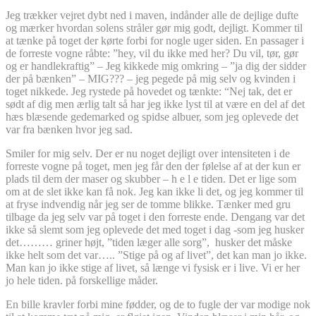
Jeg trækker vejret dybt ned i maven, indånder alle de dejlige dufte
og mærker hvordan solens stråler gør mig godt, dejligt. Kommer til
at tænke på toget der kørte forbi for nogle uger siden. En passager i
de forreste vogne råbte: ”hey, vil du ikke med her? Du vil, tør, gør
og er handlekraftig” – Jeg kikkede mig omkring – ”ja dig der sidder
der på bænken” – MIG??? – jeg pegede på mig selv og kvinden i
toget nikkede. Jeg rystede på hovedet og tænkte: “Nej tak, det er
sødt af dig men ærlig talt så har jeg ikke lyst til at være en del af det
hæs blæsende gedemarked og spidse albuer, som jeg oplevede det
var fra bænken hvor jeg sad.
Smiler for mig selv. Der er nu noget dejligt over intensiteten i de
forreste vogne på toget, men jeg får den der følelse af at der kun er
plads til dem der maser og skubber – h e l e tiden. Det er lige som
om at de slet ikke kan få nok. Jeg kan ikke li det, og jeg kommer til
at fryse indvendig når jeg ser de tomme blikke. Tænker med gru
tilbage da jeg selv var på toget i den forreste ende. Dengang var det
ikke så slemt som jeg oplevede det med toget i dag -som jeg husker
det……… griner højt, ”tiden læger alle sorg”, husker det måske
ikke helt som det var….. ”Stige på og af livet”, det kan man jo ikke.
Man kan jo ikke stige af livet, så længe vi fysisk er i live. Vi er her
jo hele tiden. på forskellige måder.
En bille kravler forbi mine fødder, og de to fugle der var modige nok