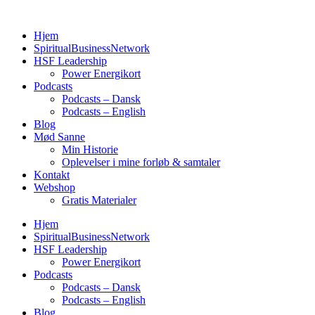
Videre
til
Hjem
indhold
SpiritualBusinessNetwork
HSF Leadership
Power Energikort
Podcasts
Podcasts – Dansk
Podcasts – English
Blog
Mød Sanne
Min Historie
Oplevelser i mine forløb & samtaler
Kontakt
Webshop
Gratis Materialer
Hjem
SpiritualBusinessNetwork
HSF Leadership
Power Energikort
Podcasts
Podcasts – Dansk
Podcasts – English
Blog