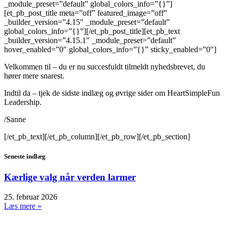
_module_preset=”default” global_colors_info=”{}”]
[et_pb_post_title meta=”off” featured_image=”off”
_builder_version=”4.15″ _module_preset=”default”
global_colors_info=”{}”][/et_pb_post_title][et_pb_text
_builder_version=”4.15.1″ _module_preset=”default”
hover_enabled=”0″ global_colors_info=”{}” sticky_enabled=”0″]
Velkommen til – du er nu succesfuldt tilmeldt nyhedsbrevet, du
hører mere snarest.
Indtil da – tjek de sidste indlæg og øvrige sider om HeartSimpleFun
Leadership.
/Sanne
[/et_pb_text][/et_pb_column][/et_pb_row][/et_pb_section]
Seneste indlæg
Kærlige valg når verden larmer
25. februar 2026
Læs mere »