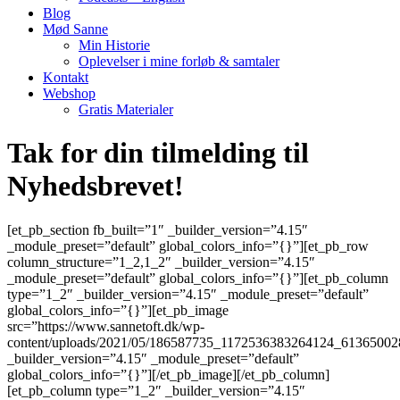
Blog
Mød Sanne
Min Historie
Oplevelser i mine forløb & samtaler
Kontakt
Webshop
Gratis Materialer
Tak for din tilmelding til
Nyhedsbrevet!
[et_pb_section fb_built=”1″ _builder_version=”4.15″
_module_preset=”default” global_colors_info=”{}”][et_pb_row
column_structure=”1_2,1_2″ _builder_version=”4.15″
_module_preset=”default” global_colors_info=”{}”][et_pb_column
type=”1_2″ _builder_version=”4.15″ _module_preset=”default”
global_colors_info=”{}”][et_pb_image
src=”https://www.sannetoft.dk/wp-
content/uploads/2021/05/186587735_1172536383264124_61365002
_builder_version=”4.15″ _module_preset=”default”
global_colors_info=”{}”][/et_pb_image][/et_pb_column]
[et_pb_column type=”1_2″ _builder_version=”4.15″