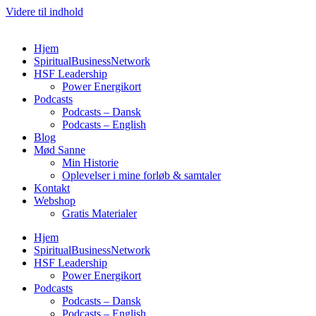
Videre til indhold
Hjem
SpiritualBusinessNetwork
HSF Leadership
Power Energikort
Podcasts
Podcasts – Dansk
Podcasts – English
Blog
Mød Sanne
Min Historie
Oplevelser i mine forløb & samtaler
Kontakt
Webshop
Gratis Materialer
Hjem
SpiritualBusinessNetwork
HSF Leadership
Power Energikort
Podcasts
Podcasts – Dansk
Podcasts – English