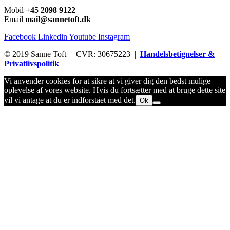
Mobil
+45 2098 9122
Email
mail@sannetoft.dk
Facebook
Linkedin
Youtube
Instagram
© 2019 Sanne Toft | CVR: 30675223 |
Handelsbetignelser &
Privatlivspolitik
Vi anvender cookies for at sikre at vi giver dig den bedst mulige
oplevelse af vores website. Hvis du fortsætter med at bruge dette site
vil vi antage at du er indforstået med det.
Ok