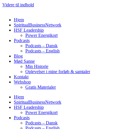
Videre til indhold
Hjem
SpiritualBusinessNetwork
HSF Leadership
Power Energikort
Podcasts
Podcasts – Dansk
Podcasts – English
Blog
Mød Sanne
Min Historie
Oplevelser i mine forløb & samtaler
Kontakt
Webshop
Gratis Materialer
Hjem
SpiritualBusinessNetwork
HSF Leadership
Power Energikort
Podcasts
Podcasts – Dansk
Podcasts – English