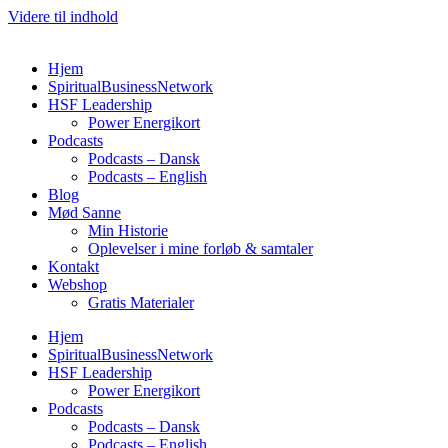
Videre til indhold
Hjem
SpiritualBusinessNetwork
HSF Leadership
Power Energikort
Podcasts
Podcasts – Dansk
Podcasts – English
Blog
Mød Sanne
Min Historie
Oplevelser i mine forløb & samtaler
Kontakt
Webshop
Gratis Materialer
Hjem
SpiritualBusinessNetwork
HSF Leadership
Power Energikort
Podcasts
Podcasts – Dansk
Podcasts – English