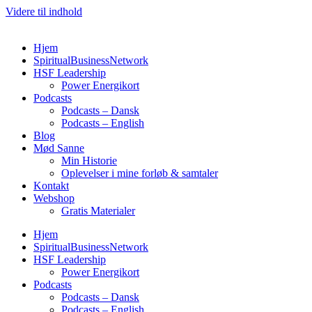
Videre til indhold
Hjem
SpiritualBusinessNetwork
HSF Leadership
Power Energikort
Podcasts
Podcasts – Dansk
Podcasts – English
Blog
Mød Sanne
Min Historie
Oplevelser i mine forløb & samtaler
Kontakt
Webshop
Gratis Materialer
Hjem
SpiritualBusinessNetwork
HSF Leadership
Power Energikort
Podcasts
Podcasts – Dansk
Podcasts – English